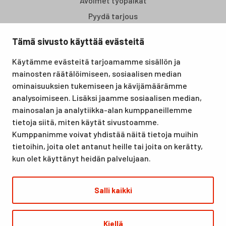
Avoimet työpaikat
Pyydä tarjous
Tämä sivusto käyttää evästeitä
Santasport Lapin Urheiluopisto on Rovaniemellä sijaitseva
Käytämme evästeitä tarjoamamme sisällön ja
koulutus- ja vapaa-ajan keskus, joka tarjoaa puitteet niin
mainosten räätälöimiseen, sosiaalisen median
lomille, harrastuksille kuin kansainvälisen tason
ominaisuuksien tukemiseen ja kävijämäärämme
urheilutapahtumillekin. Santasport on myös virallinen
analysoimiseen. Lisäksi jaamme sosiaalisen median,
olympiavalmennuskeskus lumi- ja jääurheilulajeissa sekä
mainosalan ja analytiikka-alan kumppaneillemme
taitovalmennuksessa.
tietoja siitä, miten käytät sivustoamme.
Kumppanimme voivat yhdistää näitä tietoja muihin
tietoihin, joita olet antanut heille tai joita on kerätty,
kun olet käyttänyt heidän palvelujaan.
Salli kaikki
© Santasport
Kiellä