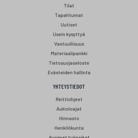
Tilat
Tapahtumat
Uutiset
Usein kysyttyä
Vastuullisuus
Materiaalipankki
Tietosuojaseloste
Evästeiden hallinta
YHTEYSTIEDOT
Reittiohjeet
Aukioloajat
Hinnasto
Henkilökunta
Avoimet työpaikat