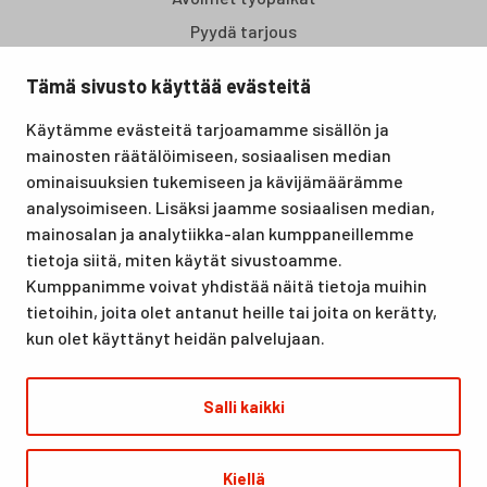
Pyydä tarjous
Tämä sivusto käyttää evästeitä
Santasport Lapin Urheiluopisto on Rovaniemellä sijaitseva
Käytämme evästeitä tarjoamamme sisällön ja
koulutus- ja vapaa-ajan keskus, joka tarjoaa puitteet niin
mainosten räätälöimiseen, sosiaalisen median
lomille, harrastuksille kuin kansainvälisen tason
ominaisuuksien tukemiseen ja kävijämäärämme
urheilutapahtumillekin. Santasport on myös virallinen
analysoimiseen. Lisäksi jaamme sosiaalisen median,
olympiavalmennuskeskus lumi- ja jääurheilulajeissa sekä
mainosalan ja analytiikka-alan kumppaneillemme
taitovalmennuksessa.
tietoja siitä, miten käytät sivustoamme.
Kumppanimme voivat yhdistää näitä tietoja muihin
tietoihin, joita olet antanut heille tai joita on kerätty,
kun olet käyttänyt heidän palvelujaan.
Salli kaikki
© Santasport
Kiellä
Digi- ja mainostoimisto Höyry Rovaniemi ja Oulu