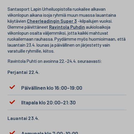
Santasport Lapin Urheiluopistolla ruokailee alkavan
viikonlopun aikana isoja ryhmiä muun muassa lauantaina
käytävien
Cheerleadingin Super 3
-kilpailujen vuoksi.
Olemme päivittäneet
Ravintola Puhdin
aukioloaikoja
viikonlopun osalta väljemmiksi, jotta kaikki mahtuvat
ruokailemaan rauhassa. Pyydämme myös huomioimaan, että
lauantain 23.4. lounas ja päivällinen on järjestetty vain
varatuille ryhmille, kiitos.
Ravintola Puhti on avoinna 22.-24.4. seuraavasti:
Perjantai 22.4.
Päivällinen klo 16:00–19:00
Iltapala klo 20:00–21:30
Lauantai 23.4.
Aamupala klo 7:00–10:00