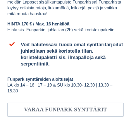
meidän Lappset sisäliikuntapuisto Funparkissa! Funparkista
löytyy erilaisia ratoja, liukumäkiä, leikkejä, pelejä ja vaikka
mitä muuta hauskaa!
HINTA 170 € / Max. 16 henkilöä
Hinta sis. Funparkin, juhlatilan (2h) sekä koristelupaketin.
Voit halutessasi tuoda omat synttäritarjoilut
juhlatilaan sekä koristella tilan.
koristelupaketti sis. ilmapalloja sekä
serpentiiniä.
Funpark synttäreiden aloitusajat
LA klo 14 – 16 | 17 – 19 & SU klo 10.30- 12.30 | 13.30 –
15.30
VARAA FUNPARK SYNTTÄRIT