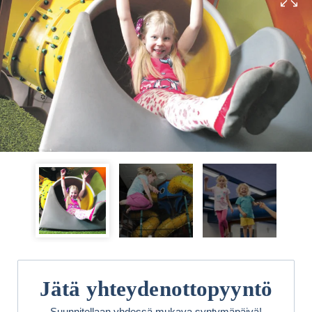
Jätä yhteydenottopyyntö
Suunnitellaan yhdessä mukava syntymäpäivä!