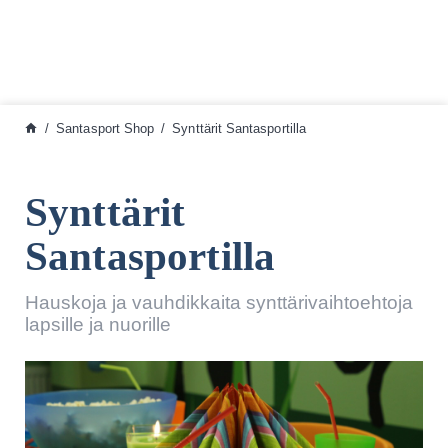
Siirry sisältöön
Santasport Shop
Synttärit Santasportilla
Synttärit
Santasportilla
Hauskoja ja vauhdikkaita synttärivaihtoehtoja
lapsille ja nuorille