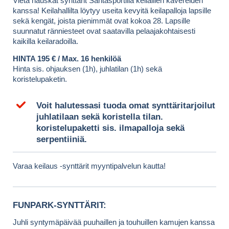
Vietä hauskat synttärit Santasportilla keilaillen kavereiden
kanssa! Keilahallilta löytyy useita kevyitä keilapalloja lapsille
sekä kengät, joista pienimmät ovat kokoa 28. Lapsille
suunnatut ränniesteet ovat saatavilla pelaajakohtaisesti
kaikilla keilaradoilla.
HINTA 195 € / Max. 16 henkilöä
Hinta sis. ohjauksen (1h), juhlatilan (1h) sekä
koristelupaketin.
Voit halutessasi tuoda omat synttäritarjoilut
juhlatilaan sekä koristella tilan.
koristelupaketti sis. ilmapalloja sekä
serpentiiniä.
Varaa keilaus -synttärit myyntipalvelun kautta!
FUNPARK-SYNTTÄRIT:
Juhli syntymäpäivää puuhaillen ja touhuillen kamujen kanssa