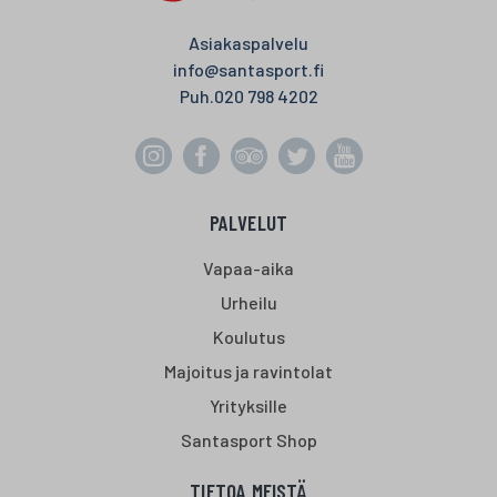
Asiakaspalvelu
info@santasport.fi
Puh.
020 798 4202
PALVELUT
Vapaa-aika
Urheilu
Koulutus
Majoitus ja ravintolat
Yrityksille
Santasport Shop
TIETOA MEISTÄ