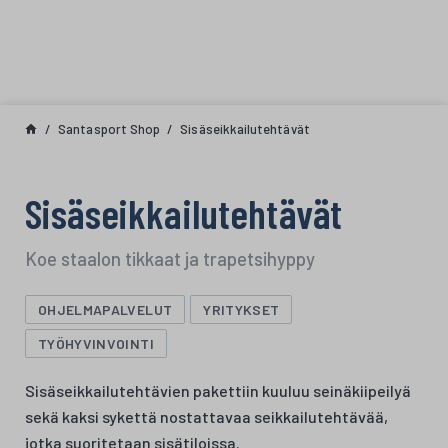
Siirry sisältöön
Santasport Shop
Sisäseikkailutehtävät
Sisäseikkailutehtävät
Koe staalon tikkaat ja trapetsihyppy
OHJELMAPALVELUT
YRITYKSET
TYÖHYVINVOINTI
Sisäseikkailutehtävien pakettiin kuuluu seinäkiipeilyä
sekä kaksi sykettä nostattavaa seikkailutehtävää,
jotka suoritetaan sisätiloissa.