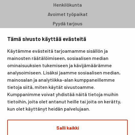
Henkilökunta
Avoimet työpaikat
Pyydä tarjous
Tämä sivusto käyttää evästeitä
Santasport Lapin Urheiluopisto on Rovaniemellä sijaitseva
Käytämme evästeitä tarjoamamme sisällön ja
koulutus- ja vapaa-ajan keskus, joka tarjoaa puitteet niin
mainosten räätälöimiseen, sosiaalisen median
lomille, harrastuksille kuin kansainvälisen tason
ominaisuuksien tukemiseen ja kävijämäärämme
urheilutapahtumillekin. Santasport on myös virallinen
analysoimiseen. Lisäksi jaamme sosiaalisen median,
olympiavalmennuskeskus lumi- ja jääurheilulajeissa sekä
mainosalan ja analytiikka-alan kumppaneillemme
taitovalmennuksessa.
tietoja siitä, miten käytät sivustoamme.
Kumppanimme voivat yhdistää näitä tietoja muihin
tietoihin, joita olet antanut heille tai joita on kerätty,
kun olet käyttänyt heidän palvelujaan.
Salli kaikki