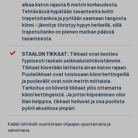
alkaa katon rajasta 6 metrin korkeudesta.
Tehtävässä hypätään tasanteelta kohti
trapetsitankoa ja pyritään saamaan tangosta
kiinni – jännitys tiivistyy hypyn hetkellä, sillä
trapetsitanko on pienen matkan päässä
tasanteesta.
STAALON TIKKAAT:
Tikkaat ovat kenties
fyysisesti raskain seikkailutehtävistämme.
Tikkaat kiivetään lattiasta aivan katon rajaan.
Puolatikkaat ovat toisissaan kiinni kettingeillä
ja puolavälit ovat noin metrin mittaisia.
Tarkoitus on kiivetä tikkaat ylös ottamatta
kiinni kettingeistä. Ja jottei kiipeäminen olisi
liian helppoa, tikkaat heiluvat ja osa puolista
pyörii akselinsa ympäri.
Kaikki tehtävät suoritetaan ohjaajan opastamana ja
valvomana.