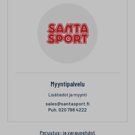
Myyntipalvelu
Lisätiedot ja myynti
sales@santasport.fi
Puh.
020 798 4222
Peruutus- ja varausehdot