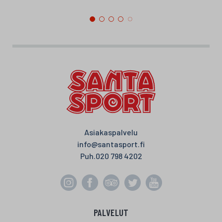
Asiakaspalvelu
info@santasport.fi
Puh.
020 798 4202
PALVELUT