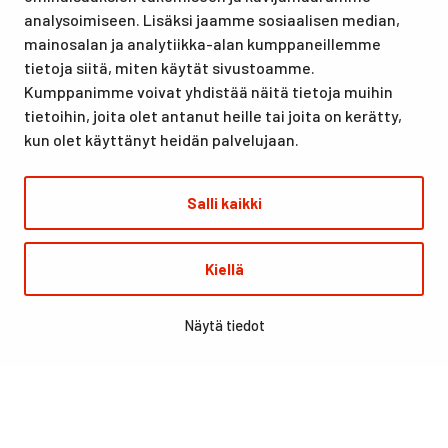
urheilutapahtumillekin. Santasport on myös virallinen
analysoimiseen. Lisäksi jaamme sosiaalisen median,
olympiavalmennuskeskus lumi- ja jääurheilulajeissa sekä
mainosalan ja analytiikka-alan kumppaneillemme
taitovalmennuksessa.
tietoja siitä, miten käytät sivustoamme.
Kumppanimme voivat yhdistää näitä tietoja muihin
tietoihin, joita olet antanut heille tai joita on kerätty,
kun olet käyttänyt heidän palvelujaan.
Salli kaikki
© Santasport
Kiellä
Digi- ja mainostoimisto Höyry Rovaniemi ja Oulu
Näytä tiedot