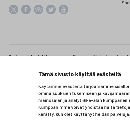
San
Santasport Lapin Urheiluopisto on Rovaniemellä sijaitseva koulut
tarjoaa puitteet niin lomille, harrastuksille kuin kansainvälisen tas
Santasport on myös virallinen olympiavalmennuskeskus lumi- ja jää
Tämä sivusto käyttää evästeitä
taitovalmennuksessa.
Käytämme evästeitä tarjoamamme sisällön 
ominaisuuksien tukemiseen ja kävijämäärä
Digi- ja mainostoimisto Höyry Rovaniemi ja Oulu
© Santasport
mainosalan ja analytiikka-alan kumppaneill
Kumppanimme voivat yhdistää näitä tietoja mu
kerätty, kun olet käyttänyt heidän palveluja