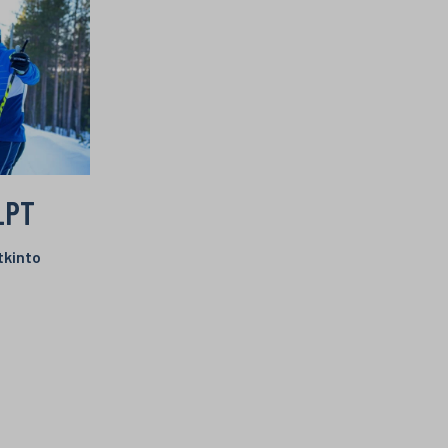
 LPT
tkinto