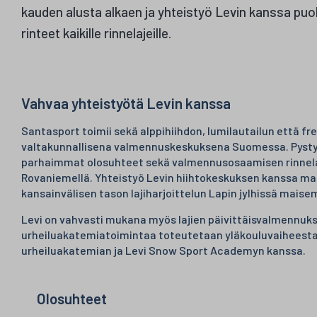
kauden alusta alkaen ja yhteistyö Levin kanssa p
rinteet kaikille rinnelajeille.
Vahvaa yhteistyötä Levin kanssa
Santasport toimii sekä alppihiihdon, lumilautailun että fr
valtakunnallisena valmennuskeskuksena Suomessa. Pys
parhaimmat olosuhteet sekä valmennusosaamisen rinnelaj
Rovaniemellä. Yhteistyö Levin hiihtokeskuksen kanssa ma
kansainvälisen tason lajiharjoittelun Lapin jylhissä maise
Levi on vahvasti mukana myös lajien päivittäisvalmennukses
urheiluakatemiatoimintaa toteutetaan yläkouluvaiheesta
urheiluakatemian ja Levi Snow Sport Academyn kanssa.
Olosuhteet