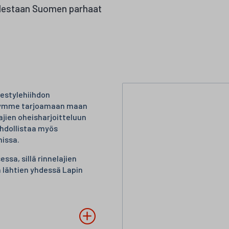
uolestaan Suomen parhaat
eestylehiihdon
tymme tarjoamaan maan
ien oheisharjoitteluun
hdollistaa myös
missa.
sa, sillä rinnelajien
 lähtien yhdessä Lapin