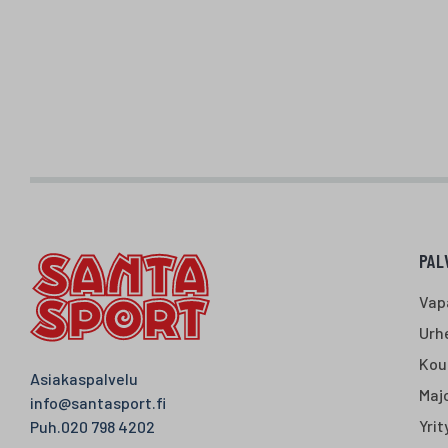
PAL
Vap
Urhe
Kou
Asiakaspalvelu
Majo
info@santasport.fi
Yrit
Puh.
020 798 4202