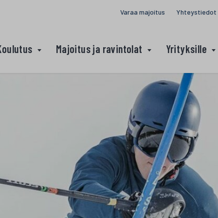
Varaa majoitus
Yhteystiedot
Koulutus
Majoitus ja ravintolat
Yrityksille