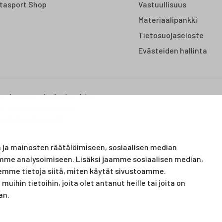
tasport Shop
Vastuullisuus
Materiaalipankki
Tietosuojaseloste
Evästeiden hallinta
us- ja vapaa-ajan keskus, joka
on urheilutapahtumillekin.
urheilulajeissa sekä
ja mainosten räätälöimiseen, sosiaalisen median
mme analysoimiseen. Lisäksi jaamme sosiaalisen median,
emme tietoja siitä, miten käytät sivustoamme.
ihin tietoihin, joita olet antanut heille tai joita on
an.