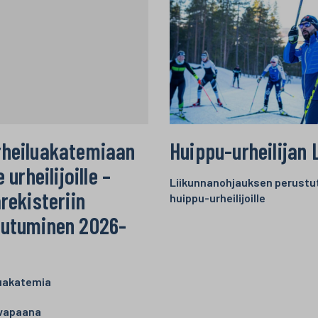
rheiluakatemiaan
Huippu-urheilijan
e urheilijoille –
Liikunnanohjauksen perustu
arekisteriin
huippu-urheilijoille
autuminen 2026-
luakatemia
 vapaana