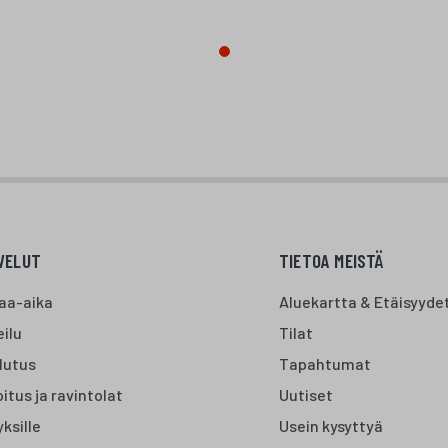
VELUT
TIETOA MEISTÄ
aa-aika
Aluekartta & Etäisyyde
ilu
Tilat
lutus
Tapahtumat
itus ja ravintolat
Uutiset
yksille
Usein kysyttyä