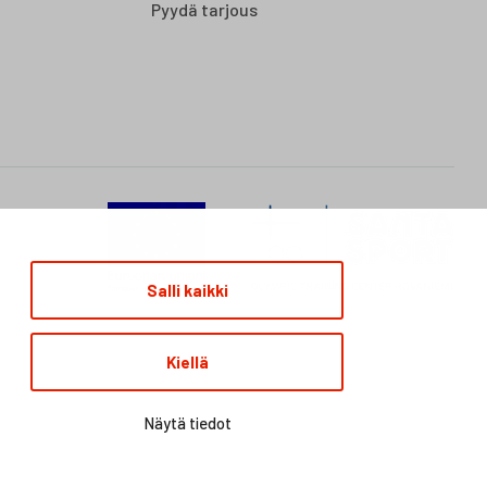
Pyydä tarjous
Salli kaikki
Kiellä
Näytä tiedot