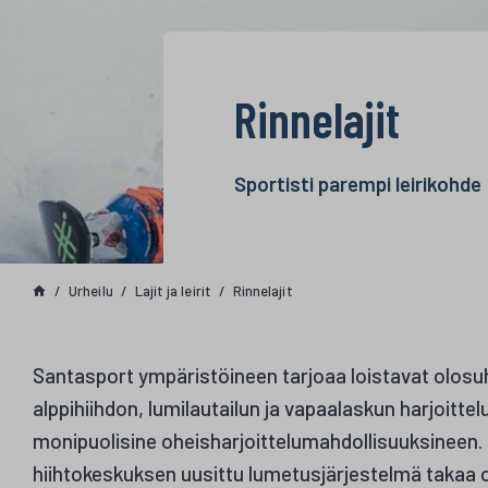
Rinnelajit
Sportisti parempi leirikohde
Urheilu
Lajit ja leirit
Rinnelajit
Santasport ympäristöineen tarjoaa loistavat olosuh
alppihiihdon, lumilautailun ja vapaalaskun harjoittelu
monipuolisine oheisharjoittelumahdollisuuksineen
hiihtokeskuksen uusittu lumetusjärjestelmä takaa on