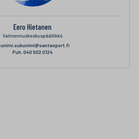
Eero Hietanen
Valmennuskeskuspäällikkö
tunimi.sukunimi@santasport.fi
Puh.
040 502 0124