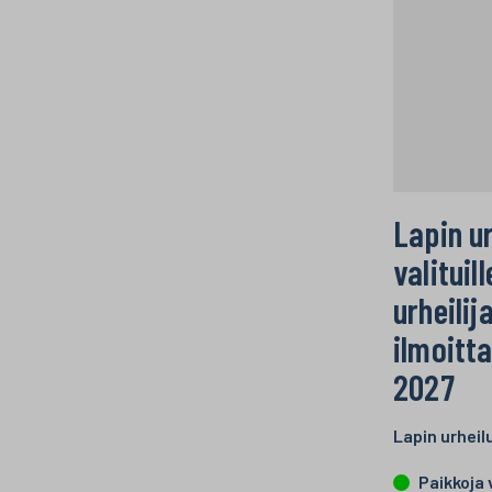
Lapin u
valituill
urheilij
ilmoitt
2027
Lapin urhei
Paikkoja