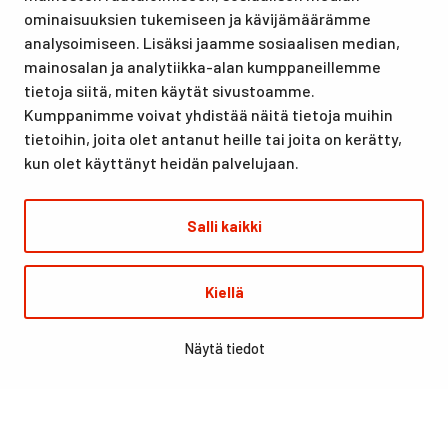
lomille, harrastuksille kuin kansainvälisen tason
ominaisuuksien tukemiseen ja kävijämäärämme
urheilutapahtumillekin. Santasport on myös virallinen
analysoimiseen. Lisäksi jaamme sosiaalisen median,
olympiavalmennuskeskus lumi- ja jääurheilulajeissa sekä
mainosalan ja analytiikka-alan kumppaneillemme
taitovalmennuksessa.
tietoja siitä, miten käytät sivustoamme.
Kumppanimme voivat yhdistää näitä tietoja muihin
tietoihin, joita olet antanut heille tai joita on kerätty,
kun olet käyttänyt heidän palvelujaan.
Salli kaikki
© Santasport
Kiellä
Digi- ja mainostoimisto Höyry Rovaniemi ja Oulu
Näytä tiedot