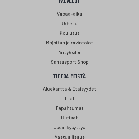
PALVELUT
Vapaa-aika
Urheilu
Koulutus
Majoitus ja ravintolat
Yrityksille
Santasport Shop
TIETOA MEISTÄ
Aluekartta & Etäisyydet
Tilat
Tapahtumat
Uutiset
Usein kysyttyä
Vastuullisuus