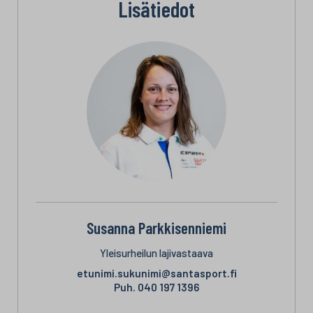
Lisätiedot
Susanna Parkkisenniemi
Yleisurheilun lajivastaava
etunimi.sukunimi@santasport.fi
Puh.
040 197 1396