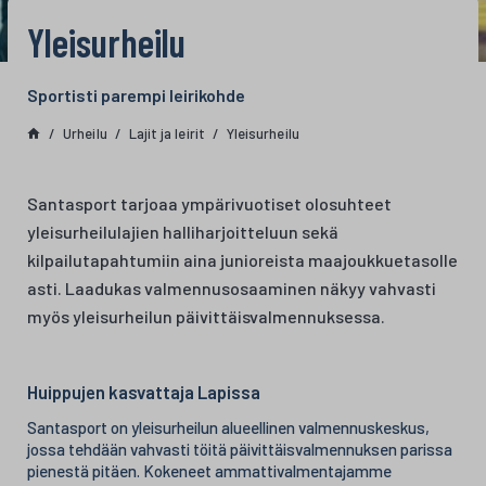
Yleisurheilu
Sportisti parempi leirikohde
Urheilu
Lajit ja leirit
Yleisurheilu
Santasport tarjoaa ympärivuotiset olosuhteet
yleisurheilulajien halliharjoitteluun sekä
kilpailutapahtumiin aina junioreista maajoukkuetasolle
asti. Laadukas valmennusosaaminen näkyy vahvasti
myös yleisurheilun päivittäisvalmennuksessa.
Huippujen kasvattaja Lapissa
Santasport on yleisurheilun alueellinen valmennuskeskus,
jossa tehdään vahvasti töitä päivittäisvalmennuksen parissa
pienestä pitäen. Kokeneet ammattivalmentajamme