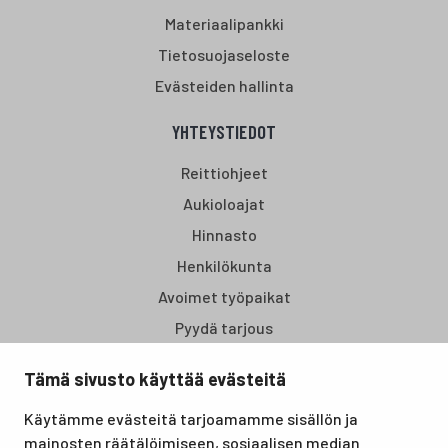
Materiaalipankki
Tietosuojaseloste
Evästeiden hallinta
YHTEYSTIEDOT
Reittiohjeet
Aukioloajat
Hinnasto
Henkilökunta
Avoimet työpaikat
Pyydä tarjous
Tämä sivusto käyttää evästeitä
Santasport Lapin Urheiluopisto on Rovaniemellä sijaitseva
Käytämme evästeitä tarjoamamme sisällön ja
koulutus- ja vapaa-ajan keskus, joka tarjoaa puitteet niin
mainosten räätälöimiseen, sosiaalisen median