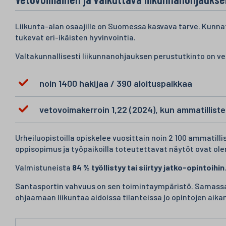
Liikunta-alan osaajille on Suomessa kasvava tarve. Kunnat, 
tukevat eri-ikäisten hyvinvointia.
Valtakunnallisesti liikunnanohjauksen perustutkinto on v
noin 1400 hakijaa / 390 aloituspaikkaa
vetovoimakerroin 1,22 (2024), kun ammatilliste
Urheiluopistoilla opiskelee vuosittain noin 2 100 ammatilli
oppisopimus ja työpaikoilla toteutettavat näytöt ovat ole
Valmistuneista
84 % työllistyy tai siirtyy jatko-opintoihin
Santasportin vahvuus on sen toimintaympäristö. Samassa 
ohjaamaan liikuntaa aidoissa tilanteissa jo opintojen aikan