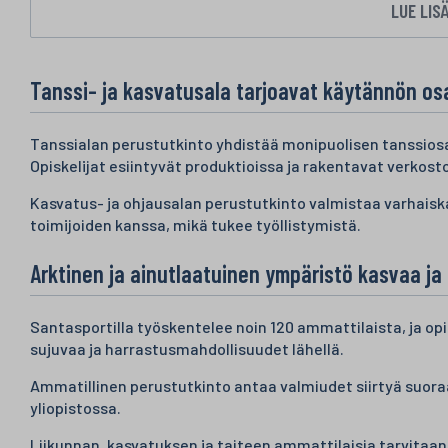
LUE LIS
Tanssi- ja kasvatusala tarjoavat käytännön o
Tanssialan perustutkinto yhdistää monipuolisen tanssiosa
Opiskelijat esiintyvät produktioissa ja rakentavat verkosto
Kasvatus- ja ohjausalan perustutkinto valmistaa varhaiska
toimijoiden kanssa, mikä tukee työllistymistä.
Arktinen ja ainutlaatuinen ympäristö kasvaa ja 
Santasportilla työskentelee noin 120 ammattilaista, ja opis
sujuvaa ja harrastusmahdollisuudet lähellä.
Ammatillinen perustutkinto antaa valmiudet siirtyä suoraa
yliopistossa.
Liikunnan, kasvatuksen ja taiteen ammattilaisia tarvitaan