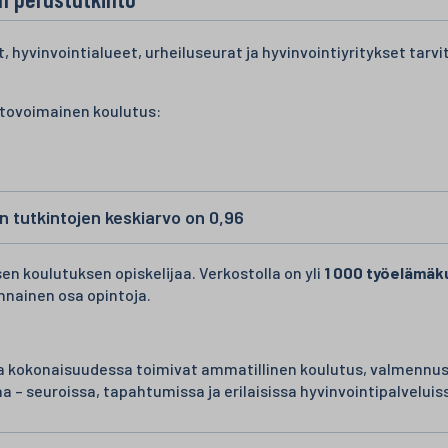
hyvinvointialueet, urheiluseurat ja hyvinvointiyritykset tarvit
etovoimainen koulutus:
n tutkintojen keskiarvo on 0,96
sen koulutuksen opiskelijaa. Verkostolla on yli
1 000 työelämäk
nnainen osa opintoja.
.
kokonaisuudessa toimivat ammatillinen koulutus, valmennuske
a – seuroissa, tapahtumissa ja erilaisissa hyvinvointipalveluis