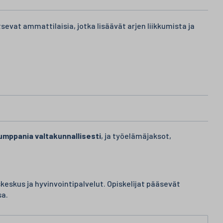
sevat ammattilaisia, jotka lisäävät arjen liikkumista ja
umppania valtakunnallisesti
, ja työelämäjaksot,
skus ja hyvinvointipalvelut. Opiskelijat pääsevät
sa.