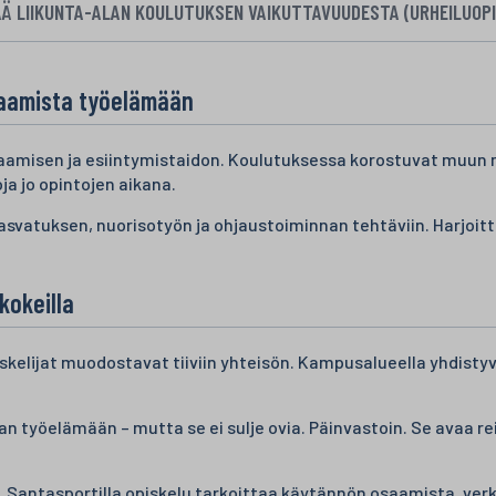
ÄÄ LIIKUNTA-ALAN KOULUTUKSEN VAIKUTTAVUUDESTA (URHEILUOPI
saamista työelämään
amisen ja esiintymistaidon. Koulutuksessa korostuvat muun mu
ja jo opintojen aikana.
svatuksen, nuorisotyön ja ohjaustoiminnan tehtäviin. Harjoitt
kokeilla
kelijat muodostavat tiiviin yhteisön. Kampusalueella yhdistyvät 
n työelämään – mutta se ei sulje ovia. Päinvastoin. Se avaa r
. Santasportilla opiskelu tarkoittaa käytännön osaamista, verk