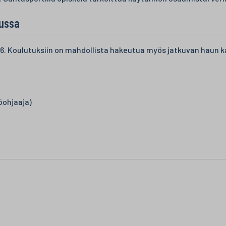
aussa
6. Koulutuksiin on mahdollista hakeutua myös jatkuvan haun kau
öohjaaja)