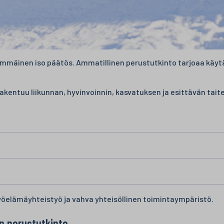
immäinen iso päätös. Ammatillinen perustutkinto tarjoaa käyt
akentuu liikunnan, hyvinvoinnin, kasvatuksen ja esittävän taite
työelämäyhteistyö ja vahva yhteisöllinen toimintaympäristö.
n perustutkinto