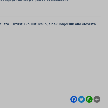
tta. Tutustu koulutuksiin ja hakuohjeisiin alla olevista
Facebook
Twitter
WhatsA
Sha