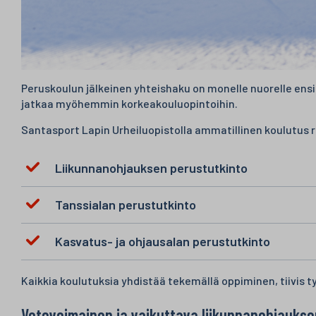
Peruskoulun jälkeinen yhteishaku on monelle nuorelle ens
jatkaa myöhemmin korkeakouluopintoihin.
Santasport Lapin Urheiluopistolla ammatillinen koulutus r
Liikunnanohjauksen perustutkinto
Tanssialan perustutkinto
Kasvatus- ja ohjausalan perustutkinto
Kaikkia koulutuksia yhdistää tekemällä oppiminen, tiivis 
Vetovoimainen ja vaikuttava liikunnanohjaukse