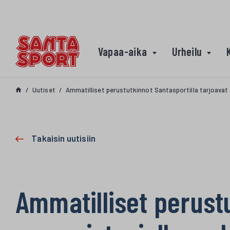
Siirry sisältöön
Vapaa-aika
Urheilu
Uutiset
Ammatilliset perustutkinnot Santasportilla tarjoavat 
Takaisin uutisiin
Ammatilliset perustu