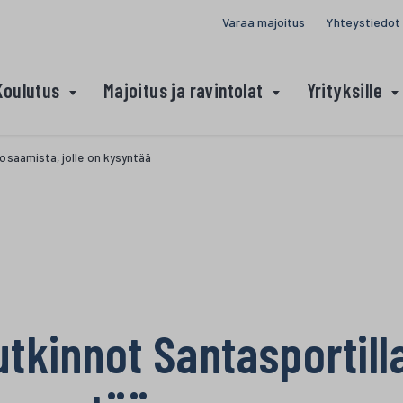
Varaa majoitus
Yhteystiedot
Koulutus
Majoitus ja ravintolat
Yrityksille
osaamista, jolle on kysyntää
tkinnot Santasportill