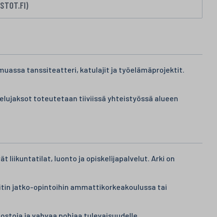
STOT.FI)
assa tanssiteatteri, katulajit ja työelämäprojektit.
elujaksot toteutetaan tiiviissä yhteistyössä alueen
liikuntatilat, luonto ja opiskelijapalvelut. Arki on
eitin jatko-opintoihin ammattikorkeakoulussa tai
ostoja ja vahvaa pohjaa tulevaisuudelle.