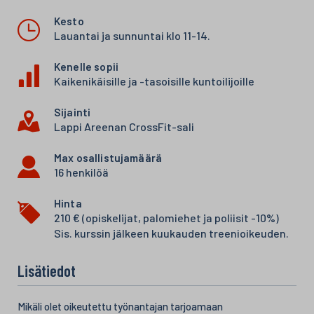
Kesto
Lauantai ja sunnuntai klo 11-14.
Kenelle sopii
Kaikenikäisille ja -tasoisille kuntoilijoille
Sijainti
Lappi Areenan CrossFit-sali
Max osallistujamäärä
16 henkilöä
Hinta
210 € (opiskelijat, palomiehet ja poliisit -10%)
Sis. kurssin jälkeen kuukauden treenioikeuden.
Lisätiedot
Mikäli olet oikeutettu työnantajan tarjoamaan