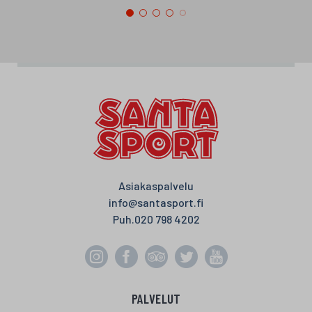
Asiakaspalvelu
info@santasport.fi
Puh.
020 798 4202
PALVELUT