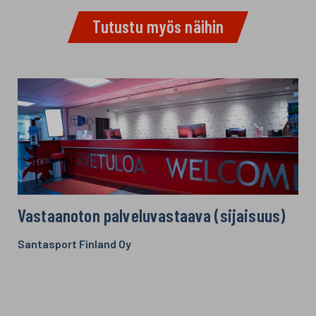
k
p
Tutustu myös näihin
Vastaanoton palveluvastaava (sijaisuus)
Santasport Finland Oy