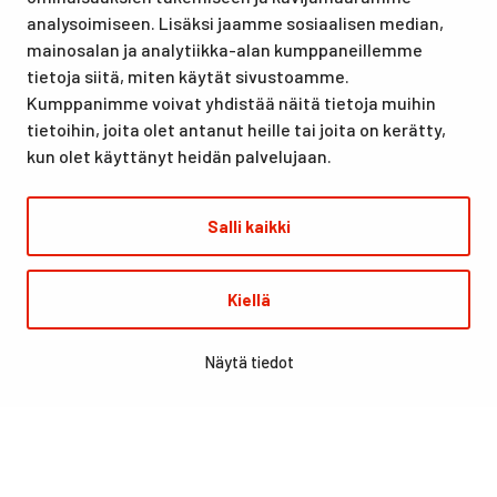
urheilutapahtumillekin. Santasport on myös virallinen
analysoimiseen. Lisäksi jaamme sosiaalisen median,
olympiavalmennuskeskus lumi- ja jääurheilulajeissa sekä
mainosalan ja analytiikka-alan kumppaneillemme
taitovalmennuksessa.
tietoja siitä, miten käytät sivustoamme.
Kumppanimme voivat yhdistää näitä tietoja muihin
tietoihin, joita olet antanut heille tai joita on kerätty,
kun olet käyttänyt heidän palvelujaan.
Salli kaikki
© Santasport
Kiellä
Digi- ja mainostoimisto Höyry Rovaniemi ja Oulu
Näytä tiedot