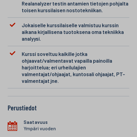
Realanalyzer testin antamien tietojen pohjalta
toisen kurssilaisen nostotekniikan.
Jokaiselle kurssilaiselle valmistuu kurssin
aikana kirjallisena tuotoksena oma tekniikka
analyysi.
Kurssi soveltuu kaikille jotka
ohjaavat/valmentavat vapailla painoilla
harjoittelua; eri urheilulajien
valmentajat/ohjaajat, kuntosali ohjaajat, PT-
valmentajat jne.
Perustiedot
Saatavuus
Ympäri vuoden