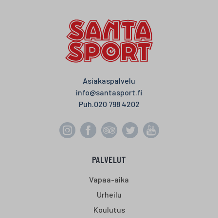
Asiakaspalvelu
info@santasport.fi
Puh.
020 798 4202
PALVELUT
Vapaa-aika
Urheilu
Koulutus