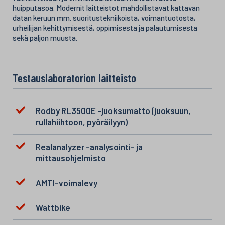
huipputasoa. Modernit laitteistot mahdollistavat kattavan
datan keruun mm. suoritustekniikoista, voimantuotosta,
urheilijan kehittymisestä, oppimisesta ja palautumisesta
sekä paljon muusta.
Testauslaboratorion laitteisto
Rodby RL3500E -juoksumatto (juoksuun,
rullahiihtoon, pyöräilyyn)
Realanalyzer -analysointi- ja
mittausohjelmisto
AMTI-voimalevy
Wattbike