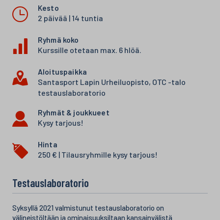
Kesto
2 päivää | 14 tuntia
Ryhmä koko
Kurssille otetaan max. 6 hlöä.
Aloituspaikka
Santasport Lapin Urheiluopisto, OTC -talo
testauslaboratorio
Ryhmät & joukkueet
Kysy tarjous!
Hinta
250 € | Tilausryhmille kysy tarjous!
Testauslaboratorio
Syksyllä 2021 valmistunut testauslaboratorio on
välineistöltään ja ominaisuuksiltaan kansainvälistä