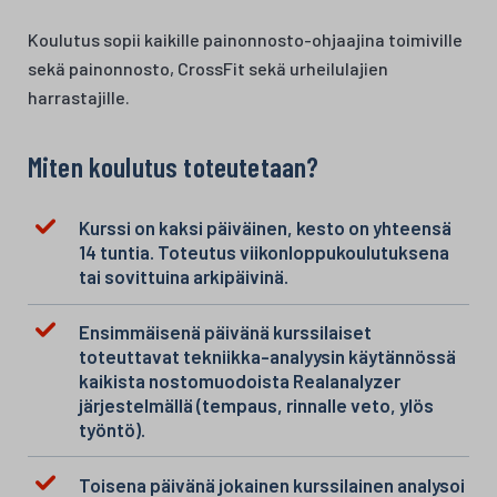
Koulutus sopii kaikille painonnosto-ohjaajina toimiville
sekä painonnosto, CrossFit sekä urheilulajien
harrastajille.
Miten koulutus toteutetaan?
Kurssi on kaksi päiväinen, kesto on yhteensä
14 tuntia. Toteutus viikonloppukoulutuksena
tai sovittuina arkipäivinä.
Ensimmäisenä päivänä kurssilaiset
toteuttavat tekniikka-analyysin käytännössä
kaikista nostomuodoista Realanalyzer
järjestelmällä (tempaus, rinnalle veto, ylös
työntö).
Toisena päivänä jokainen kurssilainen analysoi